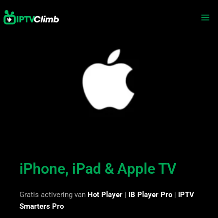
Skip
Mai
to
Me
content
iPhone, iPad & Apple TV
Gratis activering van
Hot Player
|
IB Player Pro
|
IPTV
Smarters Pro