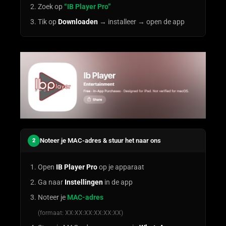
Zoek op
“IB Player Pro”
Tik op
Downloaden
→ installeer → open de app
Noteer je MAC-adres & stuur het naar ons
2
Open
IB Player Pro
op je apparaat
Ga naar
Instellingen
in de app
Noteer je
MAC-adres
(formaat: XX:XX:XX:XX:XX:XX)