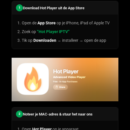
Download Hot Player uit de App Store
1
Open de
App Store
op je iPhone, iPad of Apple TV
Zoek op
“Hot Player IPTV”
Tik op
Downloaden
→ installeer → open de app
Noteer je MAC-adres & stuur het naar ons
2
Open
Hot Player
op je apparaat