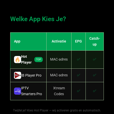
Welke App Kies Je?
Catch-
App
Activatie
EPG
up
Hot
MAC-adres
✅
✅
TOP
Player
MAC-adres
✅
✅
IB Player Pro
IPTV
Xtream
✅
✅
Smarters Pro
Codes
Twijfel je? Kies Hot Player — wij activeren gratis en automatisch.